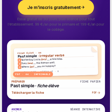
Je m'inscris gratuitement
Essai gratuit de 30 jours, puis licence pour tout
l'établissement. 99 €/an pour le primaire et 199 €/an pour
le collège.
FICHE ÉLÈVE · A4
· irregular verbs
Past simple
__ a new bike.
(buy)
Yesterday, Lucia
1
__ the Roman wall.
(see)
They
2
__ you on holiday?
(go)
Where
3
BIG CHALLENGE · NIVEAU A2 · ©
PDF · A4 · IMPRIMABLE
PRÉPARER
FICHE PAPIER
Past simple ·
fiche élève
Télécharger la fiche
PDF
22 MIN
E
4
· B1
ANIMER
SÉANCE INTERACTIVE