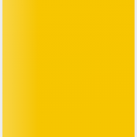
FANTASY
Hugo D.
3
114 pts
Continué dans le
bus
· 18:42