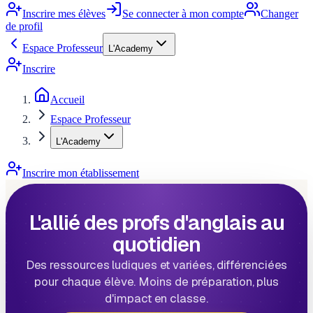
Inscrire mes élèves
Se connecter à mon compte
Changer
de profil
Espace Professeur
L'Academy
Inscrire
Accueil
Espace Professeur
L'Academy
Inscrire mon établissement
L'allié des profs d'anglais au
quotidien
Des ressources ludiques et variées, différenciées
pour chaque élève. Moins de préparation, plus
d'impact en classe.