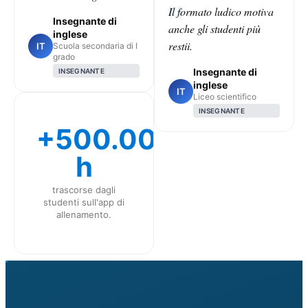
Il formato ludico motiva
Insegnante di
anche gli studenti più
inglese
restii.
IT
Scuola secondaria di I
grado
Insegnante di
INSEGNANTE
inglese
IT
Liceo scientifico
INSEGNANTE
+500.000
h
trascorse dagli
studenti sull'app di
allenamento.
CLASS