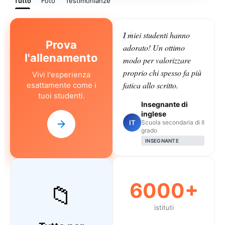
Tutto
Foto
Testimonianze
I miei studenti hanno
Prova
adorato! Un ottimo
l'allenamento
modo per valorizzare
proprio chi spesso fa più
Vivi l'esperienza
fatica allo scritto.
esattamente come i
tuoi studenti.
Insegnante di
inglese
IT
Scuola secondaria di II
grado
INSEGNANTE
6000+
📁
istituti