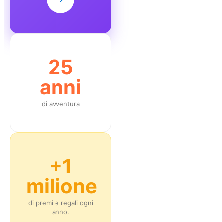
25
anni
di avventura
+1
milione
di premi e regali ogni
anno.