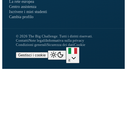
La rete europea
Centro assistenza
Iscrivere i miei studenti
Cambia profilo
©
2026
The Big Challenge.
Tutti i diritti riservati.
Contatti
Note legali
Informativa sulla privacy
Condizioni generali
Sicurezza dei dati
Cookie
Gestisci i cookie
it