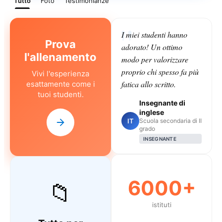
Tutto
Foto
Testimonianze
I miei studenti hanno
Prova
adorato! Un ottimo
l'allenamento
modo per valorizzare
proprio chi spesso fa più
Vivi l'esperienza
fatica allo scritto.
esattamente come i
tuoi studenti.
Insegnante di
inglese
IT
Scuola secondaria di II
grado
INSEGNANTE
6000+
📁
istituti