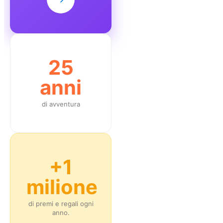
25
anni
di avventura
+1
milione
di premi e regali ogni
anno.