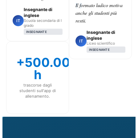
Il formato ludico motiva
Insegnante di
anche gli studenti più
inglese
restii.
IT
Scuola secondaria di I
grado
Insegnante di
INSEGNANTE
inglese
IT
Liceo scientifico
INSEGNANTE
+500.000
h
trascorse dagli
studenti sull'app di
allenamento.
CLASS