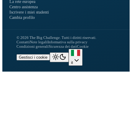
La rete europea
Centro assistenza
Iscrivere i miei studenti
Cambia profilo
©
2026
The Big Challenge.
Tutti i diritti riservati.
Contatti
Note legali
Informativa sulla privacy
Condizioni generali
Sicurezza dei dati
Cookie
Gestisci i cookie
it