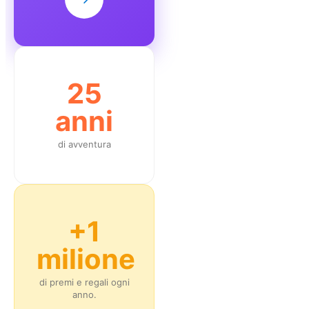
25
anni
di avventura
+1
milione
di premi e regali ogni
anno.