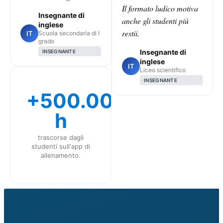
Il formato ludico motiva
Insegnante di
anche gli studenti più
inglese
restii.
IT
Scuola secondaria di I
grado
Insegnante di
INSEGNANTE
inglese
IT
Liceo scientifico
INSEGNANTE
+500.000
h
trascorse dagli
studenti sull'app di
allenamento.
CLASS