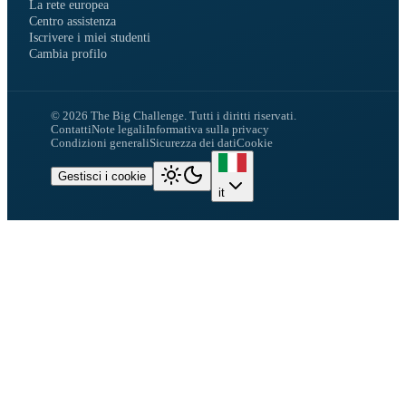
La rete europea
Centro assistenza
Iscrivere i miei studenti
Cambia profilo
©
2026
The Big Challenge.
Tutti i diritti riservati.
Contatti
Note legali
Informativa sulla privacy
Condizioni generali
Sicurezza dei dati
Cookie
Gestisci i cookie
it