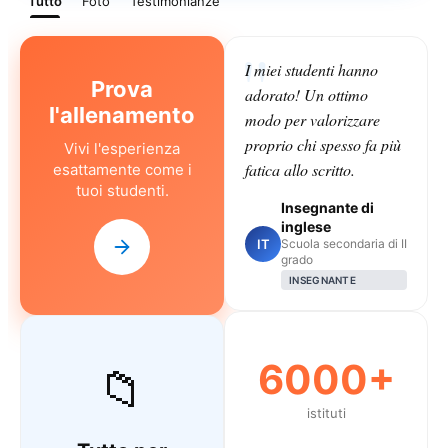
Tutto
Foto
Testimonianze
I miei studenti hanno
Prova
adorato! Un ottimo
l'allenamento
modo per valorizzare
proprio chi spesso fa più
Vivi l'esperienza
fatica allo scritto.
esattamente come i
tuoi studenti.
Insegnante di
inglese
IT
Scuola secondaria di II
grado
INSEGNANTE
6000+
📁
istituti