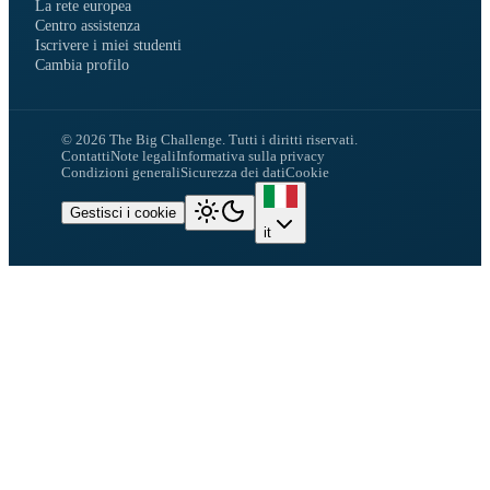
La rete europea
Centro assistenza
Iscrivere i miei studenti
Cambia profilo
©
2026
The Big Challenge.
Tutti i diritti riservati.
Contatti
Note legali
Informativa sulla privacy
Condizioni generali
Sicurezza dei dati
Cookie
Gestisci i cookie
it