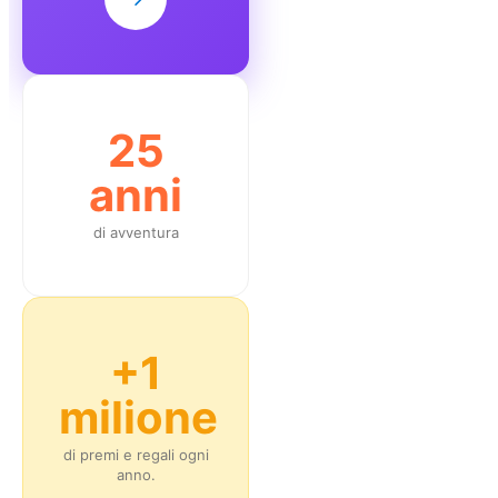
25
anni
di avventura
+1
milione
di premi e regali ogni
anno.