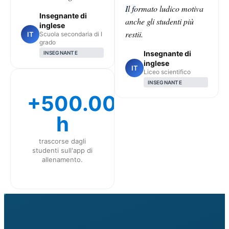
Il formato ludico motiva
Insegnante di
anche gli studenti più
inglese
restii.
IT
Scuola secondaria di I
grado
Insegnante di
INSEGNANTE
inglese
IT
Liceo scientifico
INSEGNANTE
+500.000
h
trascorse dagli
studenti sull'app di
allenamento.
CLASS