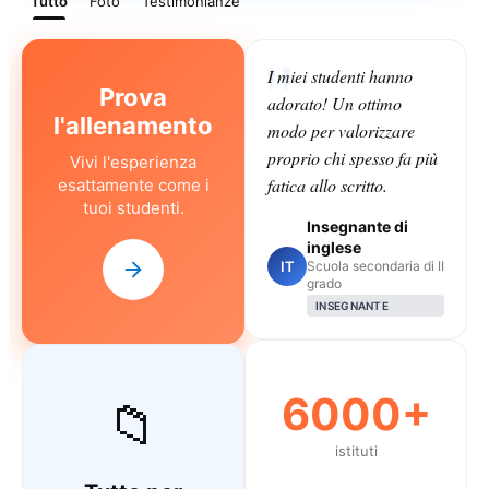
Tutto
Foto
Testimonianze
I miei studenti hanno
Prova
adorato! Un ottimo
l'allenamento
modo per valorizzare
proprio chi spesso fa più
Vivi l'esperienza
fatica allo scritto.
esattamente come i
tuoi studenti.
Insegnante di
inglese
IT
Scuola secondaria di II
grado
INSEGNANTE
6000+
📁
istituti