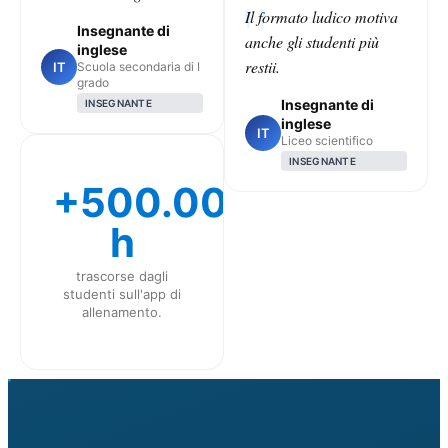
Il formato ludico motiva
Insegnante di
anche gli studenti più
inglese
restii.
IT
Scuola secondaria di I
grado
Insegnante di
INSEGNANTE
inglese
IT
Liceo scientifico
INSEGNANTE
+500.000
h
trascorse dagli
studenti sull'app di
allenamento.
CLASS