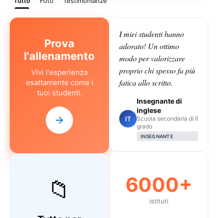
Tutto
Foto
Testimonianze
I miei studenti hanno
Prova
adorato! Un ottimo
l'allenamento
modo per valorizzare
proprio chi spesso fa più
Vivi l'esperienza
fatica allo scritto.
esattamente come i
tuoi studenti.
Insegnante di
inglese
IT
Scuola secondaria di II
grado
INSEGNANTE
6000+
📁
istituti