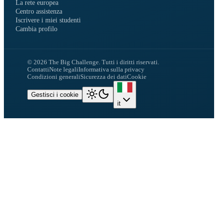
La rete europea
Centro assistenza
Iscrivere i miei studenti
Cambia profilo
©
2026
The Big Challenge.
Tutti i diritti riservati.
Contatti
Note legali
Informativa sulla privacy
Condizioni generali
Sicurezza dei dati
Cookie
Gestisci i cookie
it