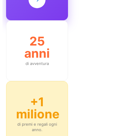
25
anni
di avventura
+1
milione
di premi e regali ogni
anno.