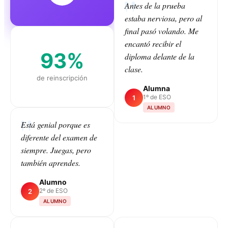
Antes de la prueba
estaba nerviosa, pero al
final pasó volando. Me
encantó recibir el
93%
diploma delante de la
clase.
de reinscripción
Alumna
1º de ESO
1
ALUMNO
Está genial porque es
diferente del examen de
CLASS
siempre. Juegas, pero
también aprendes.
Alumno
2º de ESO
2
ALUMNO