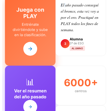
El año pasado conseguí
Juega con
el bronce, esta vez voy a
PLAY
por el oro. Practiqué en
PLAY todos los fines de
Entrénate
semana.
divirtiéndote y sube
en la clasificación.
Alumna
3º de ESO
3
ALUMNO
📊
6000+
Ver el resumen
centros
del año pasado