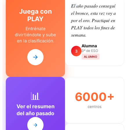
El año pasado conseguí
Juega con
el bronce, esta vez voy a
PLAY
por el oro. Practiqué en
PLAY todos los fines de
Entrénate
semana.
divirtiéndote y sube
en la clasificación.
Alumna
3º de ESO
3
ALUMNO
📊
6000+
Ver el resumen
centros
del año pasado