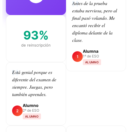
Antes de la prueba
estaba nerviosa, pero al
final pasó volando. Me
encantó recibir el
93%
diploma delante de la
clase.
de reinscripción
Alumna
1º de ESO
1
ALUMNO
Está genial porque es
diferente del examen de
CLASS
siempre. Juegas, pero
también aprendes.
Alumno
2º de ESO
2
ALUMNO