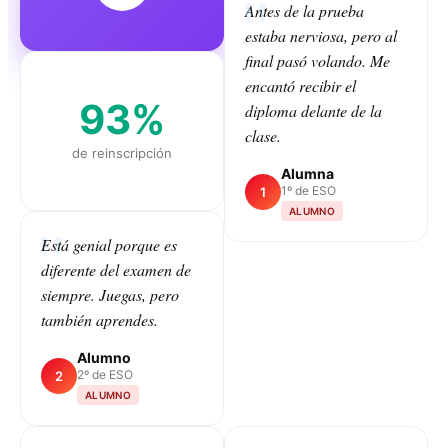
Antes de la prueba
estaba nerviosa, pero al
final pasó volando. Me
encantó recibir el
93%
diploma delante de la
clase.
de reinscripción
Alumna
1º de ESO
1
ALUMNO
Está genial porque es
diferente del examen de
CLASS
siempre. Juegas, pero
también aprendes.
Alumno
2º de ESO
2
ALUMNO