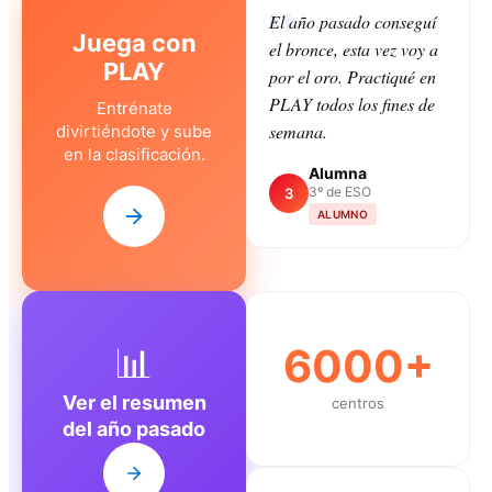
El año pasado conseguí
Juega con
el bronce, esta vez voy a
PLAY
por el oro. Practiqué en
PLAY todos los fines de
Entrénate
semana.
divirtiéndote y sube
en la clasificación.
Alumna
3º de ESO
3
ALUMNO
📊
6000+
Ver el resumen
centros
del año pasado