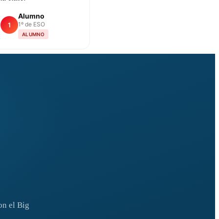
Alumno
1º de ESO
1
ALUMNO
on el Big