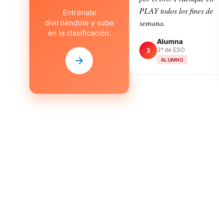
PLAY todos los fines de
Entrénate
semana.
divirtiéndote y sube
en la clasificación.
Alumna
3º de ESO
3
ALUMNO