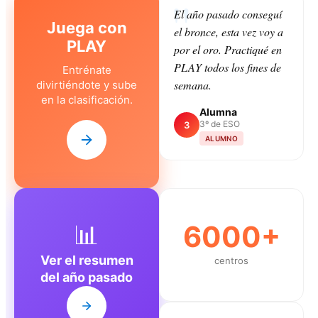
El año pasado conseguí
Juega con
el bronce, esta vez voy a
PLAY
por el oro. Practiqué en
PLAY todos los fines de
Entrénate
semana.
divirtiéndote y sube
en la clasificación.
Alumna
3º de ESO
3
ALUMNO
📊
6000+
Ver el resumen
centros
del año pasado