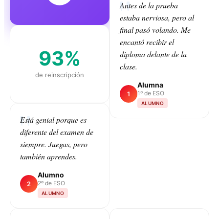
Antes de la prueba
estaba nerviosa, pero al
final pasó volando. Me
encantó recibir el
93%
diploma delante de la
clase.
de reinscripción
Alumna
1º de ESO
1
ALUMNO
Está genial porque es
diferente del examen de
CLASS
siempre. Juegas, pero
también aprendes.
Alumno
2º de ESO
2
ALUMNO