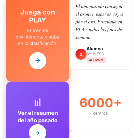
El año pasado conseguí
Juega con
el bronce, esta vez voy a
PLAY
por el oro. Practiqué en
PLAY todos los fines de
Entrénate
semana.
divirtiéndote y sube
en la clasificación.
Alumna
3º de ESO
3
ALUMNO
📊
6000+
Ver el resumen
centros
del año pasado