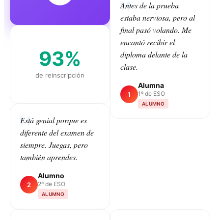
Antes de la prueba
estaba nerviosa, pero al
final pasó volando. Me
encantó recibir el
93%
diploma delante de la
clase.
de reinscripción
Alumna
1º de ESO
1
ALUMNO
Está genial porque es
diferente del examen de
CLASS
siempre. Juegas, pero
también aprendes.
Alumno
2º de ESO
2
ALUMNO