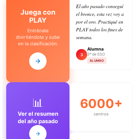
El año pasado conseguí
Juega con
el bronce, esta vez voy a
PLAY
por el oro. Practiqué en
PLAY todos los fines de
Entrénate
semana.
divirtiéndote y sube
en la clasificación.
Alumna
3º de ESO
3
ALUMNO
📊
6000+
Ver el resumen
centros
del año pasado