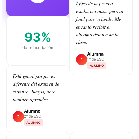
Antes de la prueba
estaba nerviosa, pero al
final pasó volando. Me
encantó recibir el
93%
diploma delante de la
clase.
de reinscripción
Alumna
1º de ESO
1
ALUMNO
Está genial porque es
diferente del examen de
CLASS
siempre. Juegas, pero
también aprendes.
Alumno
2º de ESO
2
ALUMNO