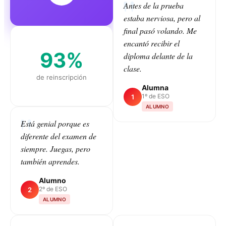
Antes de la prueba
estaba nerviosa, pero al
final pasó volando. Me
encantó recibir el
93%
diploma delante de la
clase.
de reinscripción
Alumna
1º de ESO
1
ALUMNO
Está genial porque es
diferente del examen de
CLASS
siempre. Juegas, pero
también aprendes.
Alumno
2º de ESO
2
ALUMNO