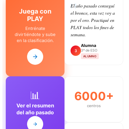
El año pasado conseguí
Juega con
el bronce, esta vez voy a
PLAY
por el oro. Practiqué en
PLAY todos los fines de
Entrénate
semana.
divirtiéndote y sube
en la clasificación.
Alumna
3º de ESO
3
ALUMNO
📊
6000+
Ver el resumen
centros
del año pasado