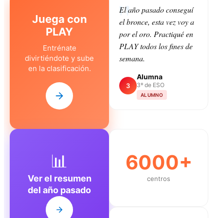
El año pasado conseguí
Juega con
el bronce, esta vez voy a
PLAY
por el oro. Practiqué en
PLAY todos los fines de
Entrénate
semana.
divirtiéndote y sube
en la clasificación.
Alumna
3º de ESO
3
ALUMNO
📊
6000+
Ver el resumen
centros
del año pasado