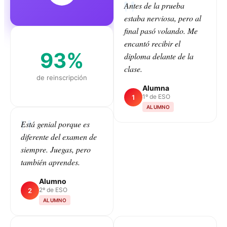
Antes de la prueba
estaba nerviosa, pero al
final pasó volando. Me
encantó recibir el
93%
diploma delante de la
clase.
de reinscripción
Alumna
1º de ESO
1
ALUMNO
Está genial porque es
diferente del examen de
CLASS
siempre. Juegas, pero
también aprendes.
Alumno
2º de ESO
2
ALUMNO