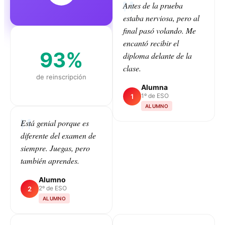
Antes de la prueba
estaba nerviosa, pero al
final pasó volando. Me
encantó recibir el
93%
diploma delante de la
clase.
de reinscripción
Alumna
1º de ESO
1
ALUMNO
Está genial porque es
diferente del examen de
CLASS
siempre. Juegas, pero
también aprendes.
Alumno
2º de ESO
2
ALUMNO