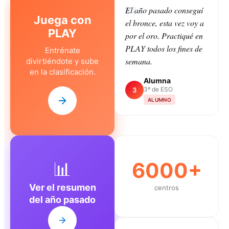
El año pasado conseguí
Juega con
el bronce, esta vez voy a
PLAY
por el oro. Practiqué en
PLAY todos los fines de
Entrénate
semana.
divirtiéndote y sube
en la clasificación.
Alumna
3º de ESO
3
ALUMNO
📊
6000+
Ver el resumen
centros
del año pasado