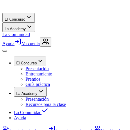
El Concurso
La Academy
La Comunidad
Ayuda
Mi cuenta
El Concurso
Presentación
Entrenamiento
Premios
Guía práctica
La Academy
Presentación
Recursos para la clase
La Comunidad
Ayuda