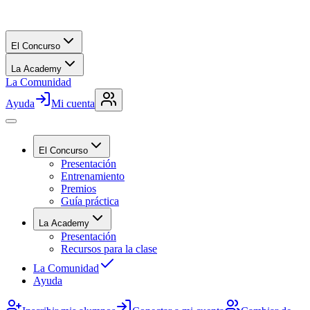
El Concurso
La Academy
La Comunidad
Ayuda
Mi cuenta
El Concurso
Presentación
Entrenamiento
Premios
Guía práctica
La Academy
Presentación
Recursos para la clase
La Comunidad
Ayuda