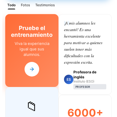
Todo
Fotos
Testimonios
¡A mis alumnos les
Pruebe el
encantó! Es una
entrenamiento
herramienta excelente
para motivar a quienes
Viva la experiencia
suelen tener más
igual que sus
alumnos.
dificultades con la
expresión escrita.
Profesora de
inglés
ES
Instituto (ESO)
PROFESOR
📁
6000+