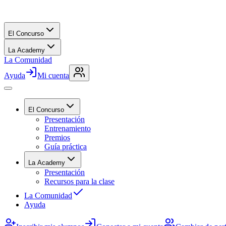
El Concurso
La Academy
La Comunidad
Ayuda
Mi cuenta
El Concurso
Presentación
Entrenamiento
Premios
Guía práctica
La Academy
Presentación
Recursos para la clase
La Comunidad
Ayuda