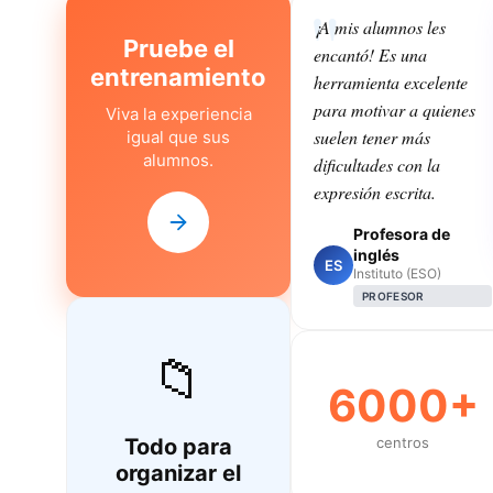
¡A mis alumnos les
Pruebe el
encantó! Es una
entrenamiento
herramienta excelente
para motivar a quienes
Viva la experiencia
suelen tener más
igual que sus
alumnos.
dificultades con la
expresión escrita.
Profesora de
inglés
ES
Instituto (ESO)
PROFESOR
📁
6000+
Todo para
centros
organizar el