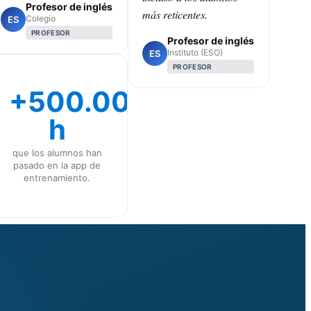
Profesor de inglés
más reticentes.
Colegio
ES
PROFESOR
Profesor de inglés
Instituto (ESO)
ES
PROFESOR
+500.000
h
que los alumnos han
pasado en la app de
entrenamiento.
CLASS