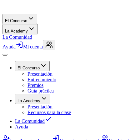
El Concurso
La Academy
La Comunidad
Ayuda
Mi cuenta
El Concurso
Presentación
Entrenamiento
Premios
Guía práctica
La Academy
Presentación
Recursos para la clase
La Comunidad
Ayuda