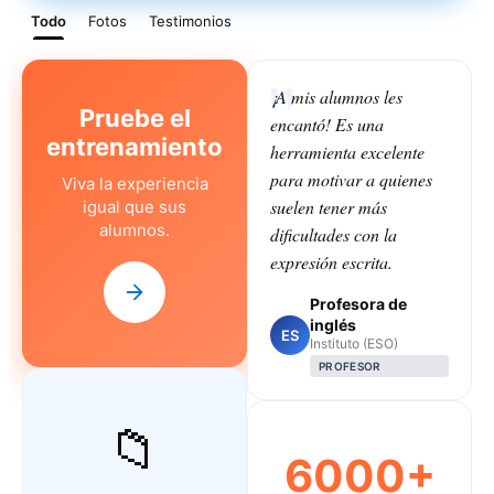
Todo
Fotos
Testimonios
¡A mis alumnos les
Pruebe el
encantó! Es una
entrenamiento
herramienta excelente
para motivar a quienes
Viva la experiencia
suelen tener más
igual que sus
alumnos.
dificultades con la
expresión escrita.
Profesora de
inglés
ES
Instituto (ESO)
PROFESOR
📁
6000+