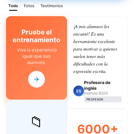
Todo
Fotos
Testimonios
¡A mis alumnos les
Pruebe el
encantó! Es una
entrenamiento
herramienta excelente
para motivar a quienes
Viva la experiencia
suelen tener más
igual que sus
alumnos.
dificultades con la
expresión escrita.
Profesora de
inglés
ES
Instituto (ESO)
PROFESOR
📁
6000+