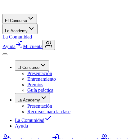
El Concurso
La Academy
La Comunidad
Ayuda
Mi cuenta
El Concurso
Presentación
Entrenamiento
Premios
Guía práctica
La Academy
Presentación
Recursos para la clase
La Comunidad
Ayuda