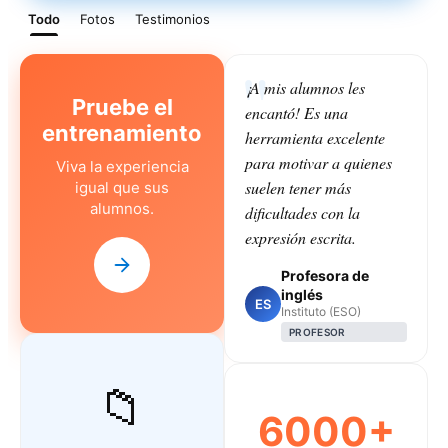
Todo
Fotos
Testimonios
¡A mis alumnos les
Pruebe el
encantó! Es una
entrenamiento
herramienta excelente
para motivar a quienes
Viva la experiencia
suelen tener más
igual que sus
alumnos.
dificultades con la
expresión escrita.
Profesora de
inglés
ES
Instituto (ESO)
PROFESOR
📁
6000+