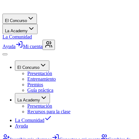
El Concurso
La Academy
La Comunidad
Ayuda
Mi cuenta
El Concurso
Presentación
Entrenamiento
Premios
Guía práctica
La Academy
Presentación
Recursos para la clase
La Comunidad
Ayuda