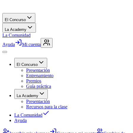
El Concurso
La Academy
La Comunidad
Ayuda
Mi cuenta
El Concurso
Presentación
Entrenamiento
Premios
Guía práctica
La Academy
Presentación
Recursos para la clase
La Comunidad
Ayuda