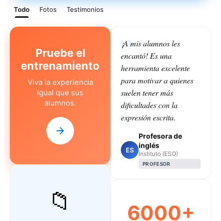
Todo
Fotos
Testimonios
¡A mis alumnos les
Pruebe el
encantó! Es una
entrenamiento
herramienta excelente
para motivar a quienes
Viva la experiencia
suelen tener más
igual que sus
alumnos.
dificultades con la
expresión escrita.
Profesora de
inglés
ES
Instituto (ESO)
PROFESOR
📁
6000+