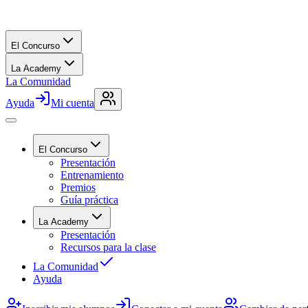
El Concurso
La Academy
La Comunidad
Ayuda
Mi cuenta
El Concurso
Presentación
Entrenamiento
Premios
Guía práctica
La Academy
Presentación
Recursos para la clase
La Comunidad
Ayuda