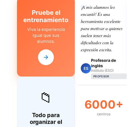
¡A mis alumnos les
Pruebe el
encantó! Es una
entrenamiento
herramienta excelente
para motivar a quienes
Viva la experiencia
suelen tener más
igual que sus
alumnos.
dificultades con la
expresión escrita.
Profesora de
inglés
ES
Instituto (ESO)
PROFESOR
📁
6000+
Todo para
centros
organizar el