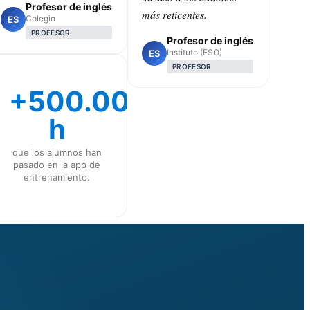
Profesor de inglés
más reticentes.
Colegio
ES
PROFESOR
Profesor de inglés
Instituto (ESO)
ES
PROFESOR
+500.000
h
que los alumnos han
pasado en la app de
entrenamiento.
CLASS