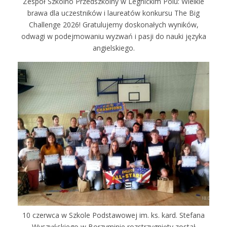
Zespół Szkolno Przedszkolny w Legnickim Polu: Wielkie
brawa dla uczestników i laureatów konkursu The Big
Challenge 2026! Gratulujemy doskonałych wyników,
odwagi w podejmowaniu wyzwań i pasji do nauki języka
angielskiego.
10 czerwca w Szkole Podstawowej im. ks. kard. Stefana
Wyszyńskiego w Borzyminie rozstrzygnięty został