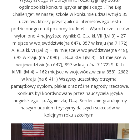
ogólnopolski konkurs języka angielskiego „The Big
Challenge”. W naszej szkole w konkursie udział wzięło 35
uczniów, którzy przystąpili do internetowego testu
podzielonego na 4 poziomy trudności. Wśród uczestników
wyłoniono 4 najwyższe wyniki: G. C...a kl. VII (Lvl 3) – 27
miejsce w województwie(na 647), 357 w kraju (na 7 172)
A. R...a kl. VI (Lvl 2) – 49 miejsce w województwie(na 418),
692 w kraju (na 7 090) L. B...a kl.VII (lvl 3) - 61 miejsce w
województwie(na 647), 897 w kraju (na 7 172) S. K...h
kl.VIII (lvl 4) – 162 miejsce w województwie(na 358), 2682
w kraju (na 6 411) Wszyscy uczestnicy otrzymali
pamiątkowy dyplom, plakat oraz różne nagrody rzeczowe.
Konkurs był koordynowany przez nauczyciela języka
angielskiego - p. Agnieszkę D...ą. Serdecznie gratulujemy
naszym uczniom i życzymy dalszych sukcesów w
kolejnym roku szkolnym !