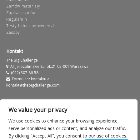
Zamów materiały
Zapisz uczniów
Regulamin
Testy i klucz odpowiedzi
Zasoby
Kontakt
The Big Challenge
Al. Jerozolimskie 85 lok.21 02-001 Warszawa
(022) 307-86-58
Formularz kontaktu >
kontakt@thebigchallenge.com
We value your privacy
We use cookies to enhance your browsing experience,
Informacje prawne
Warunki użytkowania serwisu
serve personalized ads or content, and analyze our traffic.
By clicking "Accept All", you consent to our use of cookies.
Polityka prywatności
European Label