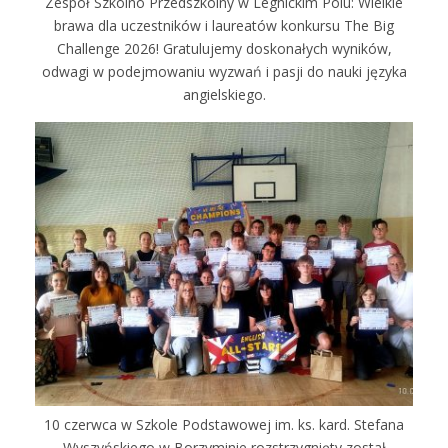
Zespół Szkolno Przedszkolny w Legnickim Polu: Wielkie
brawa dla uczestników i laureatów konkursu The Big
Challenge 2026! Gratulujemy doskonałych wyników,
odwagi w podejmowaniu wyzwań i pasji do nauki języka
angielskiego.
10 czerwca w Szkole Podstawowej im. ks. kard. Stefana
Wyszyńskiego w Borzyminie rozstrzygnięty został