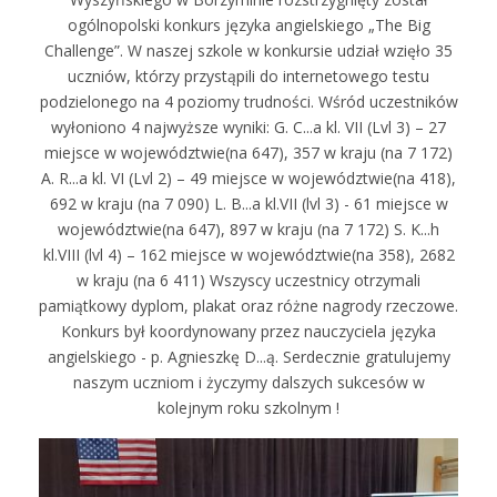
ogólnopolski konkurs języka angielskiego „The Big
Challenge”. W naszej szkole w konkursie udział wzięło 35
uczniów, którzy przystąpili do internetowego testu
podzielonego na 4 poziomy trudności. Wśród uczestników
wyłoniono 4 najwyższe wyniki: G. C...a kl. VII (Lvl 3) – 27
miejsce w województwie(na 647), 357 w kraju (na 7 172)
A. R...a kl. VI (Lvl 2) – 49 miejsce w województwie(na 418),
692 w kraju (na 7 090) L. B...a kl.VII (lvl 3) - 61 miejsce w
województwie(na 647), 897 w kraju (na 7 172) S. K...h
kl.VIII (lvl 4) – 162 miejsce w województwie(na 358), 2682
w kraju (na 6 411) Wszyscy uczestnicy otrzymali
pamiątkowy dyplom, plakat oraz różne nagrody rzeczowe.
Konkurs był koordynowany przez nauczyciela języka
angielskiego - p. Agnieszkę D...ą. Serdecznie gratulujemy
naszym uczniom i życzymy dalszych sukcesów w
kolejnym roku szkolnym !