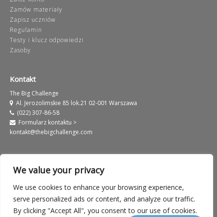
Zamów materiały
Zapisz uczniów
Regulamin
Testy i klucz odpowiedzi
Zasoby
Kontakt
The Big Challenge
Al. Jerozolimskie 85 lok.21 02-001 Warszawa
(022) 307-86-58
Formularz kontaktu >
kontakt@thebigchallenge.com
We value your privacy
We use cookies to enhance your browsing experience,
Informacje prawne
Warunki użytkowania serwisu
serve personalized ads or content, and analyze our traffic.
By clicking "Accept All", you consent to our use of cookies.
Polityka prywatności
European Label