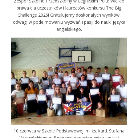
Zespół Szkolno Przedszkolny w Legnickim Polu: Wielkie
brawa dla uczestników i laureatów konkursu The Big
Challenge 2026! Gratulujemy doskonałych wyników,
odwagi w podejmowaniu wyzwań i pasji do nauki języka
angielskiego.
10 czerwca w Szkole Podstawowej im. ks. kard. Stefana
Wyszyńskiego w Borzyminie rozstrzygnięty został