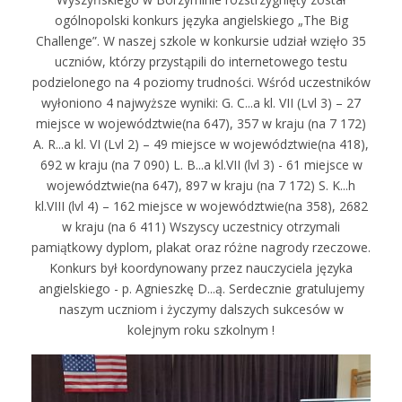
ogólnopolski konkurs języka angielskiego „The Big
Challenge”. W naszej szkole w konkursie udział wzięło 35
uczniów, którzy przystąpili do internetowego testu
podzielonego na 4 poziomy trudności. Wśród uczestników
wyłoniono 4 najwyższe wyniki: G. C...a kl. VII (Lvl 3) – 27
miejsce w województwie(na 647), 357 w kraju (na 7 172)
A. R...a kl. VI (Lvl 2) – 49 miejsce w województwie(na 418),
692 w kraju (na 7 090) L. B...a kl.VII (lvl 3) - 61 miejsce w
województwie(na 647), 897 w kraju (na 7 172) S. K...h
kl.VIII (lvl 4) – 162 miejsce w województwie(na 358), 2682
w kraju (na 6 411) Wszyscy uczestnicy otrzymali
pamiątkowy dyplom, plakat oraz różne nagrody rzeczowe.
Konkurs był koordynowany przez nauczyciela języka
angielskiego - p. Agnieszkę D...ą. Serdecznie gratulujemy
naszym uczniom i życzymy dalszych sukcesów w
kolejnym roku szkolnym !