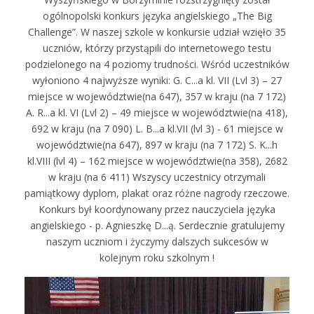
ogólnopolski konkurs języka angielskiego „The Big
Challenge”. W naszej szkole w konkursie udział wzięło 35
uczniów, którzy przystąpili do internetowego testu
podzielonego na 4 poziomy trudności. Wśród uczestników
wyłoniono 4 najwyższe wyniki: G. C...a kl. VII (Lvl 3) – 27
miejsce w województwie(na 647), 357 w kraju (na 7 172)
A. R...a kl. VI (Lvl 2) – 49 miejsce w województwie(na 418),
692 w kraju (na 7 090) L. B...a kl.VII (lvl 3) - 61 miejsce w
województwie(na 647), 897 w kraju (na 7 172) S. K...h
kl.VIII (lvl 4) – 162 miejsce w województwie(na 358), 2682
w kraju (na 6 411) Wszyscy uczestnicy otrzymali
pamiątkowy dyplom, plakat oraz różne nagrody rzeczowe.
Konkurs był koordynowany przez nauczyciela języka
angielskiego - p. Agnieszkę D...ą. Serdecznie gratulujemy
naszym uczniom i życzymy dalszych sukcesów w
kolejnym roku szkolnym !