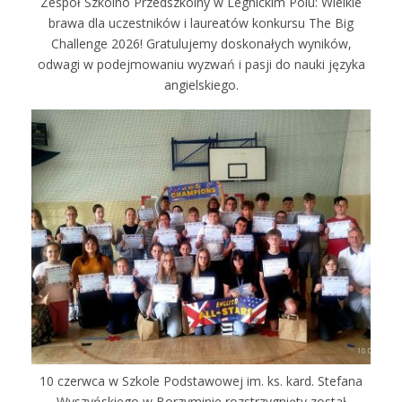
Zespół Szkolno Przedszkolny w Legnickim Polu: Wielkie
brawa dla uczestników i laureatów konkursu The Big
Challenge 2026! Gratulujemy doskonałych wyników,
odwagi w podejmowaniu wyzwań i pasji do nauki języka
angielskiego.
10 czerwca w Szkole Podstawowej im. ks. kard. Stefana
Wyszyńskiego w Borzyminie rozstrzygnięty został