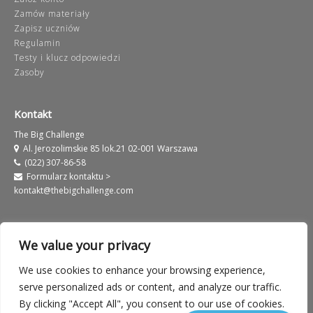
Zamów materiały
Zapisz uczniów
Regulamin
Testy i klucz odpowiedzi
Zasoby
Kontakt
The Big Challenge
Al. Jerozolimskie 85 lok.21 02-001 Warszawa
(022) 307-86-58
Formularz kontaktu >
kontakt@thebigchallenge.com
We value your privacy
We use cookies to enhance your browsing experience,
Informacje prawne
Warunki użytkowania serwisu
serve personalized ads or content, and analyze our traffic.
By clicking "Accept All", you consent to our use of cookies.
Polityka prywatności
European Label