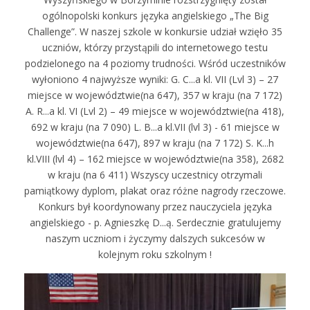
ogólnopolski konkurs języka angielskiego „The Big
Challenge”. W naszej szkole w konkursie udział wzięło 35
uczniów, którzy przystąpili do internetowego testu
podzielonego na 4 poziomy trudności. Wśród uczestników
wyłoniono 4 najwyższe wyniki: G. C...a kl. VII (Lvl 3) – 27
miejsce w województwie(na 647), 357 w kraju (na 7 172)
A. R...a kl. VI (Lvl 2) – 49 miejsce w województwie(na 418),
692 w kraju (na 7 090) L. B...a kl.VII (lvl 3) - 61 miejsce w
województwie(na 647), 897 w kraju (na 7 172) S. K...h
kl.VIII (lvl 4) – 162 miejsce w województwie(na 358), 2682
w kraju (na 6 411) Wszyscy uczestnicy otrzymali
pamiątkowy dyplom, plakat oraz różne nagrody rzeczowe.
Konkurs był koordynowany przez nauczyciela języka
angielskiego - p. Agnieszkę D...ą. Serdecznie gratulujemy
naszym uczniom i życzymy dalszych sukcesów w
kolejnym roku szkolnym !