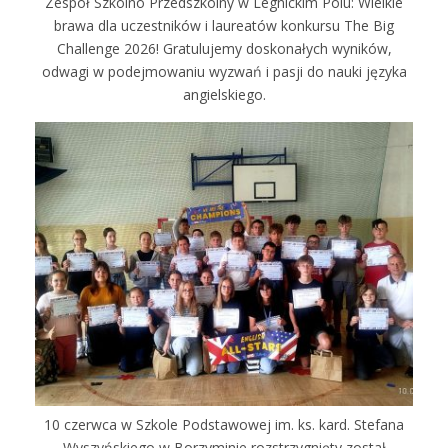
Zespół Szkolno Przedszkolny w Legnickim Polu: Wielkie
brawa dla uczestników i laureatów konkursu The Big
Challenge 2026! Gratulujemy doskonałych wyników,
odwagi w podejmowaniu wyzwań i pasji do nauki języka
angielskiego.
10 czerwca w Szkole Podstawowej im. ks. kard. Stefana
Wyszyńskiego w Borzyminie rozstrzygnięty został