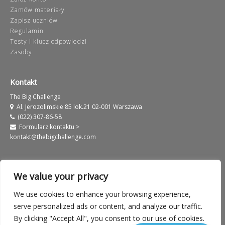
Zamów materiały
Zapisz uczniów
Regulamin
Testy i klucz odpowiedzi
Zasoby
Kontakt
The Big Challenge
Al. Jerozolimskie 85 lok.21 02-001 Warszawa
(022) 307-86-58
Formularz kontaktu >
kontakt@thebigchallenge.com
We value your privacy
We use cookies to enhance your browsing experience,
Informacje prawne
Warunki użytkowania serwisu
serve personalized ads or content, and analyze our traffic.
By clicking "Accept All", you consent to our use of cookies.
Polityka prywatności
European Label