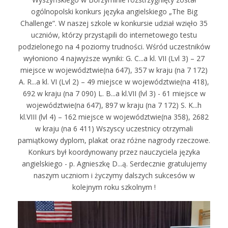
ogólnopolski konkurs języka angielskiego „The Big
Challenge”. W naszej szkole w konkursie udział wzięło 35
uczniów, którzy przystąpili do internetowego testu
podzielonego na 4 poziomy trudności. Wśród uczestników
wyłoniono 4 najwyższe wyniki: G. C...a kl. VII (Lvl 3) – 27
miejsce w województwie(na 647), 357 w kraju (na 7 172)
A. R...a kl. VI (Lvl 2) – 49 miejsce w województwie(na 418),
692 w kraju (na 7 090) L. B...a kl.VII (lvl 3) - 61 miejsce w
województwie(na 647), 897 w kraju (na 7 172) S. K...h
kl.VIII (lvl 4) – 162 miejsce w województwie(na 358), 2682
w kraju (na 6 411) Wszyscy uczestnicy otrzymali
pamiątkowy dyplom, plakat oraz różne nagrody rzeczowe.
Konkurs był koordynowany przez nauczyciela języka
angielskiego - p. Agnieszkę D...ą. Serdecznie gratulujemy
naszym uczniom i życzymy dalszych sukcesów w
kolejnym roku szkolnym !