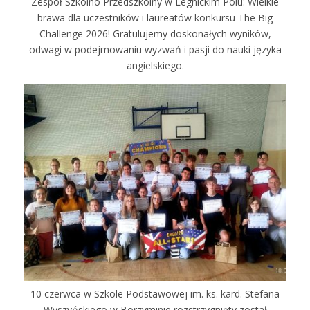
Zespół Szkolno Przedszkolny w Legnickim Polu: Wielkie
brawa dla uczestników i laureatów konkursu The Big
Challenge 2026! Gratulujemy doskonałych wyników,
odwagi w podejmowaniu wyzwań i pasji do nauki języka
angielskiego.
10 czerwca w Szkole Podstawowej im. ks. kard. Stefana
Wyszyńskiego w Borzyminie rozstrzygnięty został