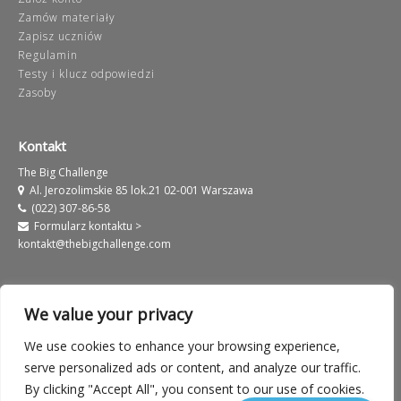
Zamów materiały
Zapisz uczniów
Regulamin
Testy i klucz odpowiedzi
Zasoby
Kontakt
The Big Challenge
Al. Jerozolimskie 85 lok.21 02-001 Warszawa
(022) 307-86-58
Formularz kontaktu >
kontakt@thebigchallenge.com
We value your privacy
We use cookies to enhance your browsing experience,
Informacje prawne
Warunki użytkowania serwisu
serve personalized ads or content, and analyze our traffic.
By clicking "Accept All", you consent to our use of cookies.
Polityka prywatności
European Label