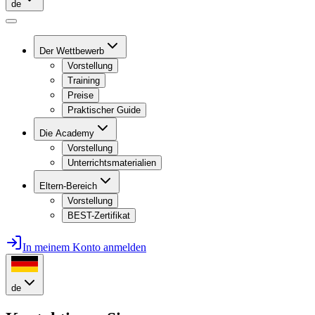
de
Der Wettbewerb
Vorstellung
Training
Preise
Praktischer Guide
Die Academy
Vorstellung
Unterrichtsmaterialien
Eltern-Bereich
Vorstellung
BEST-Zertifikat
In meinem Konto anmelden
de