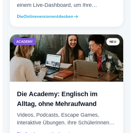
einem Live-Dashboard, um Ihre
Schülerinnen und Schüler während des
Die
Onlineversion
entdecken
Wettbewerbs zu begleiten.
ACADEMY
NEU
Die Academy: Englisch im
Alltag, ohne Mehraufwand
Videos, Podcasts, Escape Games,
interaktive Übungen. Ihre Schülerinnen
und Schüler üben, die Academy korrigiert