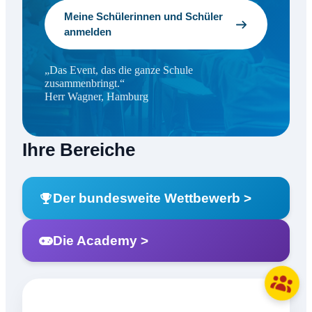
Meine Schülerinnen und Schüler
anmelden
„Das Event, das die ganze Schule
zusammenbringt.“
Herr Wagner, Hamburg
Ihre Bereiche
Der bundesweite Wettbewerb >
Die Academy >