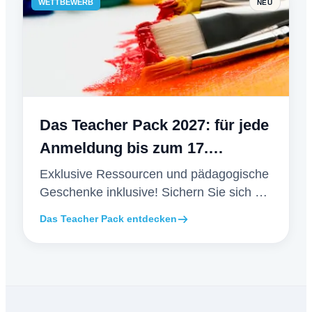
WETTBEWERB
NEU
Das Teacher Pack 2027: für jede
Anmeldung bis zum 17.
Dezember
Exklusive Ressourcen und pädagogische
Geschenke inklusive! Sichern Sie sich die
Early-Bird-Vorteile bis zum 17. Dezember.
Das Teacher Pack entdecken